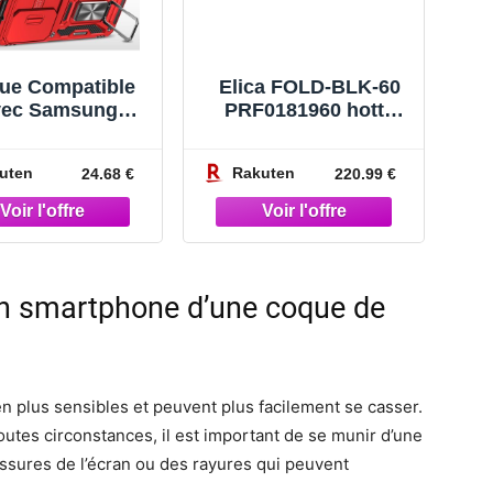
ue Compatible
Elica FOLD-BLK-60
vec Samsung
PRF0181960 hotte
alaxy Z Fold
Intégré Noir 600 m³/h
otection De La
uten
Rakuten
24.68 €
220.99 €
éra En Pc Dur
-Chut Renforcée
Armor Antichoc
mper Housse
Rouge[Porte1389
]
on smartphone d’une coque de
n plus sensibles et peuvent plus facilement se casser.
utes circonstances, il est important de se munir d’une
issures de l’écran ou des rayures qui peuvent