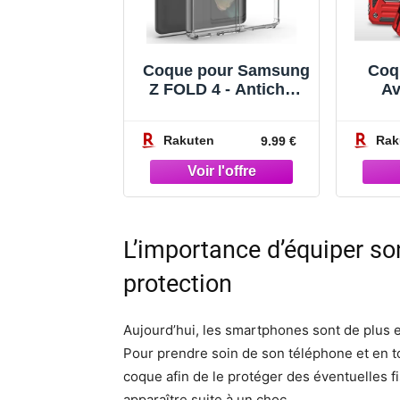
Coque pour Samsung
Coq
Z FOLD 4 - Antichoc
A
Protection Silicone
G
Souple Transparent
6,Pr
Rakuten
Rak
9.99 €
[Phonillico]
Cam
Anti
Case 
Bu
Etui,
L’importance d’équiper s
protection
Aujourd’hui, les smartphones sont de plus e
Pour prendre soin de son téléphone et en to
coque afin de le protéger des éventuelles f
apparaître suite à un choc.