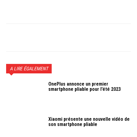
Facebook
Twitter
Pinterest
W
A LIRE ÉGALEMENT
OnePlus annonce un premier
smartphone pliable pour l’été 2023
Xiaomi présente une nouvelle vidéo de
son smartphone pliable