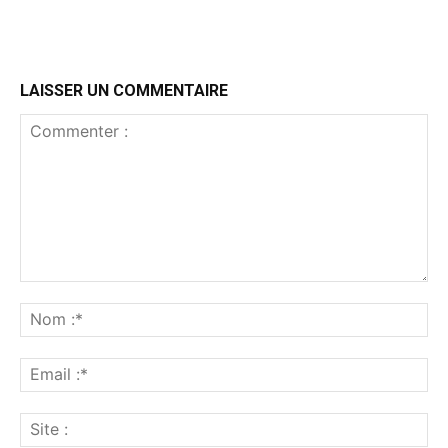
LAISSER UN COMMENTAIRE
Commenter
:
No
:*
Ema
:*
Sit
: