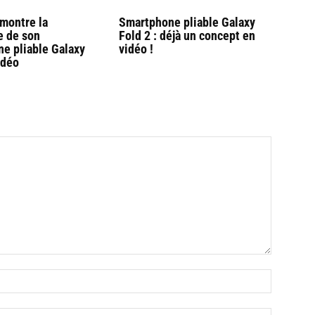
montre la
Smartphone pliable Galaxy
e de son
Fold 2 : déjà un concept en
e pliable Galaxy
vidéo !
idéo
Nom
:*
Email