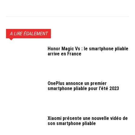
Facebook
Twitter
Pinterest
W
A LIRE ÉGALEMENT
Honor Magic Vs : le smartphone pliable
arrive en France
OnePlus annonce un premier
smartphone pliable pour l’été 2023
Xiaomi présente une nouvelle vidéo de
son smartphone pliable