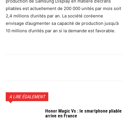
production de Samsung Display en matière d’écrans
pliables est actuellement de 200 000 unités par mois soit
2,4 millions d’unités par an. La société coréenne
envisage d’augmenter sa capacité de production jusqu’à
10 millions d’unités par an si la demande est favorable.
Facebook
Twitter
Pinterest
W
A LIRE ÉGALEMENT
Honor Magic Vs : le smartphone pliable
arrive en France